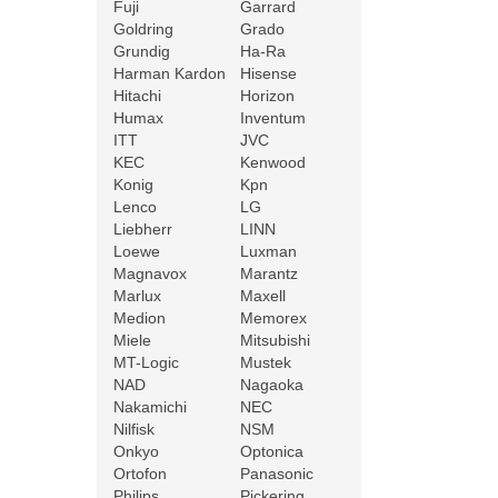
Fuji
Garrard
Goldring
Grado
Grundig
Ha-Ra
Harman Kardon
Hisense
Hitachi
Horizon
Humax
Inventum
ITT
JVC
KEC
Kenwood
Konig
Kpn
Lenco
LG
Liebherr
LINN
Loewe
Luxman
Magnavox
Marantz
Marlux
Maxell
Medion
Memorex
Miele
Mitsubishi
MT-Logic
Mustek
NAD
Nagaoka
Nakamichi
NEC
Nilfisk
NSM
Onkyo
Optonica
Ortofon
Panasonic
Philips
Pickering