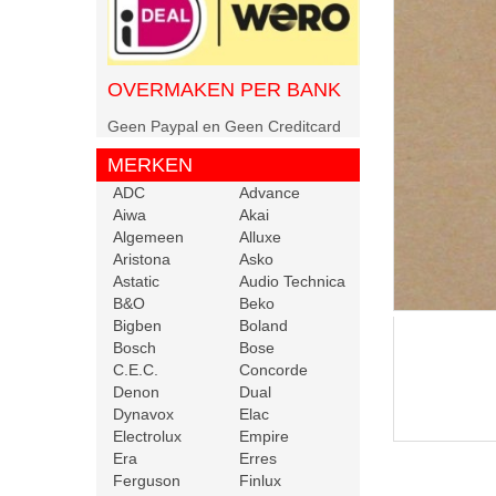
OVERMAKEN PER BANK
Geen Paypal en Geen Creditcard
MERKEN
ADC
Advance
Aiwa
Akai
Algemeen
Alluxe
Aristona
Asko
Astatic
Audio Technica
B&O
Beko
Bigben
Boland
Bosch
Bose
C.E.C.
Concorde
Denon
Dual
Dynavox
Elac
Electrolux
Empire
Era
Erres
Ferguson
Finlux