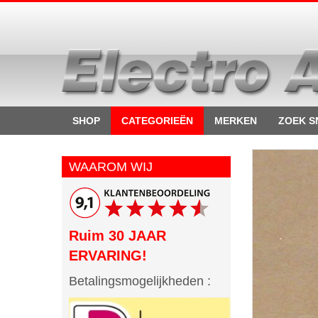
SHOP
CATEGORIEËN
MERKEN
ZOEK S
WAAROM WIJ
Ruim 30 JAAR
ERVARING!
Betalingsmogelijkheden :