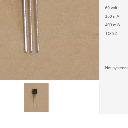
60 volt
150 mA
400 mW
TO-92
Het systeem 