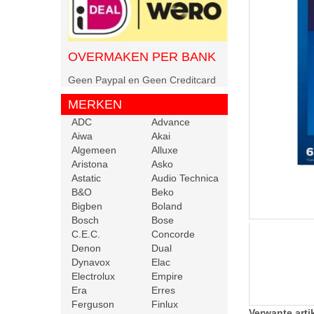
OVERMAKEN PER BANK
Geen Paypal en Geen Creditcard
MERKEN
ADC
Advance
Aiwa
Akai
Algemeen
Alluxe
Aristona
Asko
Astatic
Audio Technica
B&O
Beko
Bigben
Boland
Bosch
Bose
C.E.C.
Concorde
Denon
Dual
Dynavox
Elac
Electrolux
Empire
Era
Erres
Ferguson
Finlux
Verwante arti