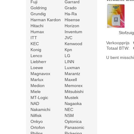
Fuji
Garrard
Goldring
Grado
Grundig
Ha-Ra
Harman Kardon
Hisense
Hitachi
Horizon
Humax
Inventum
Stofzui
ITT
JVC
Verkoopprijs
KEC
Kenwood
Totaal BTW:
Konig
Kpn
Lenco
LG
U bent misschi
Liebherr
LINN
Loewe
Luxman
Magnavox
Marantz
Marlux
Maxell
Medion
Memorex
Miele
Mitsubishi
MT-Logic
Mustek
NAD
Nagaoka
Nakamichi
NEC
Nilfisk
NSM
Onkyo
Optonica
Ortofon
Panasonic
Philips
Pickering